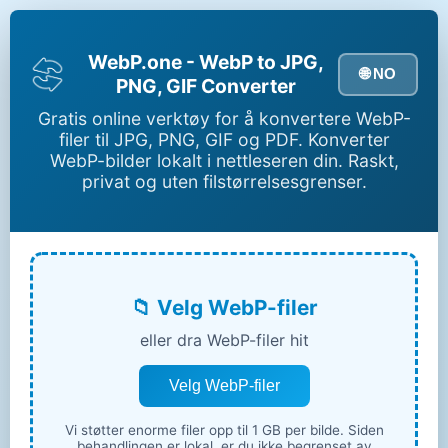
WebP.one - WebP to JPG,
🌐 NO
PNG, GIF Converter
Gratis online verktøy for å konvertere WebP-
filer til JPG, PNG, GIF og PDF. Konverter
WebP-bilder lokalt i nettleseren din. Raskt,
privat og uten filstørrelsesgrenser.
📁 Velg WebP-filer
eller dra WebP-filer hit
Velg WebP-filer
Vi støtter enorme filer opp til 1 GB per bilde. Siden
behandlingen er lokal, er du ikke begrenset av