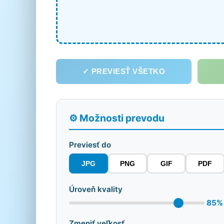
✓ PREVIESŤ VŠETKO
⚙️ Možnosti prevodu
Previesť do
JPG
PNG
GIF
PDF
Úroveň kvality
85%
Zmeniť veľkosť