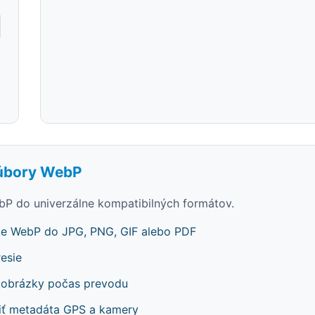
súbory WebP
P do univerzálne kompatibilných formátov.
te WebP do JPG, PNG, GIF alebo PDF
esie
e obrázky počas prevodu
iť metadáta GPS a kamery