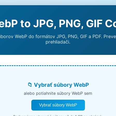
bP to JPG, PNG, GIF C
 súborov WebP do formátov JPG, PNG, GIF a PDF. Prev
prehliadači.
📁 Vybrať súbory WebP
alebo potiahnite súbory WebP sem
Vybrať súbory WebP