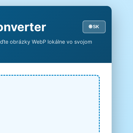
onverter
🌐 SK
eďte obrázky WebP lokálne vo svojom