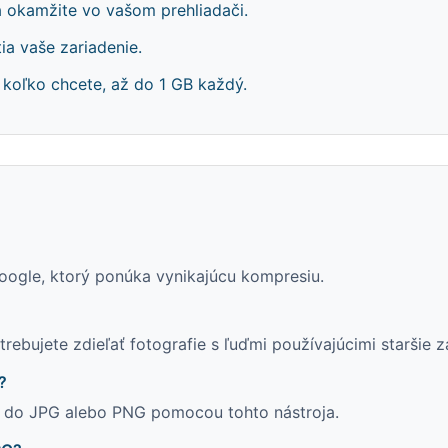
a okamžite vo vašom prehliadači.
a vaše zariadenie.
 koľko chcete, až do 1 GB každý.
ogle, ktorý ponúka vynikajúcu kompresiu.
rebujete zdieľať fotografie s ľuďmi používajúcimi staršie z
?
ch do JPG alebo PNG pomocou tohto nástroja.