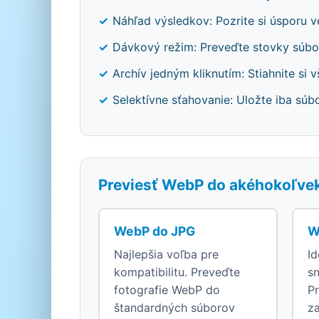
Náhľad výsledkov: Pozrite si úsporu v
Dávkový režim: Preveďte stovky súb
Archív jedným kliknutím: Stiahnite si
Selektívne sťahovanie: Uložte iba súbo
Previesť WebP do akéhokoľve
WebP do JPG
W
Najlepšia voľba pre
Id
kompatibilitu. Preveďte
s
fotografie WebP do
P
štandardných súborov
z