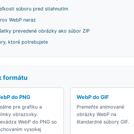
eľkosti súboru pred stiahnutím
orov WebP naraz
 všetky prevedené obrázky ako súbor ZIP
ry, ktoré potrebujete
k formátu
ebP do PNG
WebP do GIF
eálne pre grafiku a
Premeňte animované
nímky obrazovky.
obrázky WebP na
revádza WebP do PNG so
štandardné súbory GIF.
achovaním vysokej