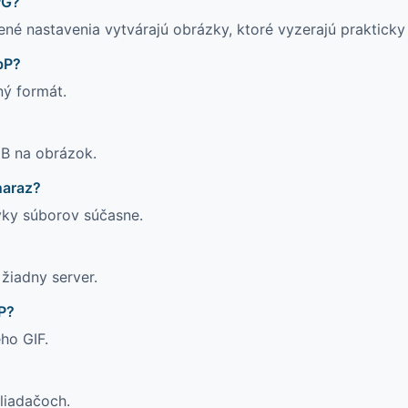
PG?
ené nastavenia vytvárajú obrázky, ktoré vyzerajú prakticky 
bP?
ý formát.
B na obrázok.
naraz?
vky súborov súčasne.
žiadny server.
P?
ho GIF.
liadačoch.