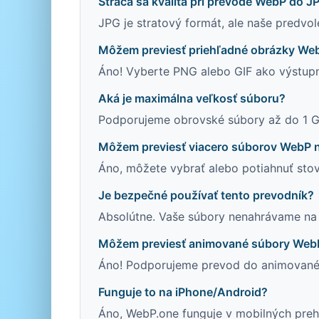
Stráca sa kvalita pri prevode WebP do J
JPG je stratový formát, ale naše predvol
Môžem previesť priehľadné obrázky We
Áno! Vyberte PNG alebo GIF ako výstupn
Aká je maximálna veľkosť súboru?
Podporujeme obrovské súbory až do 1 G
Môžem previesť viacero súborov WebP 
Áno, môžete vybrať alebo potiahnuť sto
Je bezpečné používať tento prevodník?
Absolútne. Vaše súbory nenahrávame na 
Môžem previesť animované súbory Web
Áno! Podporujeme prevod do animované
Funguje to na iPhone/Android?
Áno, WebP.one funguje v mobilných preh