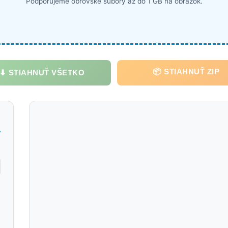
Podporujeme obrovské súbory až do 1 GB na obrázok.
📦 STIAHNUŤ ZIP
⬇ STIAHNUŤ VŠETKO