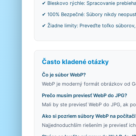
✔ Bleskovo rýchle: Spracovanie prebieh
✔ 100% Bezpečné: Súbory nikdy neopusti
✔ Žiadne limity: Preveďte toľko súborov,
Často kladené otázky
Čo je súbor WebP?
WebP je moderný formát obrázkov od Go
Prečo musím previesť WebP do JPG?
Mali by ste previesť WebP do JPG, ak pot
Ako si pozriem súbory WebP na počítači
Najjednoduchším riešením je previesť i