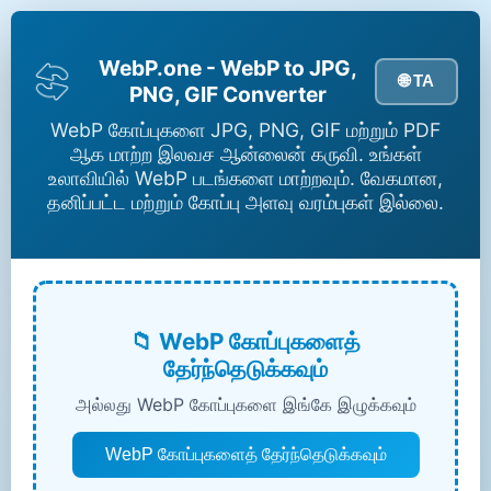
WebP.one - WebP to JPG,
🌐 TA
PNG, GIF Converter
WebP கோப்புகளை JPG, PNG, GIF மற்றும் PDF
ஆக மாற்ற இலவச ஆன்லைன் கருவி. உங்கள்
உலாவியில் WebP படங்களை மாற்றவும். வேகமான,
தனிப்பட்ட மற்றும் கோப்பு அளவு வரம்புகள் இல்லை.
📁 WebP கோப்புகளைத்
தேர்ந்தெடுக்கவும்
அல்லது WebP கோப்புகளை இங்கே இழுக்கவும்
WebP கோப்புகளைத் தேர்ந்தெடுக்கவும்