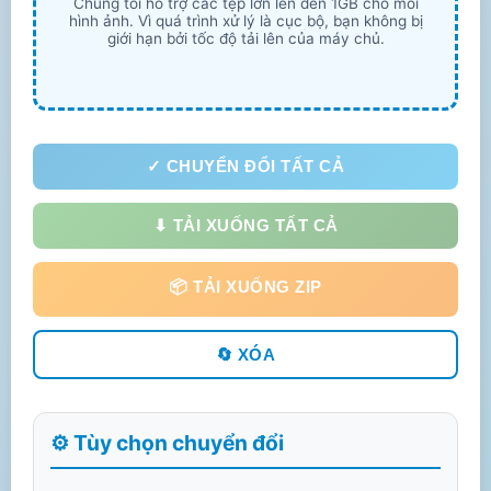
Chúng tôi hỗ trợ các tệp lớn lên đến 1GB cho mỗi
hình ảnh. Vì quá trình xử lý là cục bộ, bạn không bị
giới hạn bởi tốc độ tải lên của máy chủ.
✓ CHUYỂN ĐỔI TẤT CẢ
⬇ TẢI XUỐNG TẤT CẢ
📦 TẢI XUỐNG ZIP
🔄 XÓA
⚙️ Tùy chọn chuyển đổi