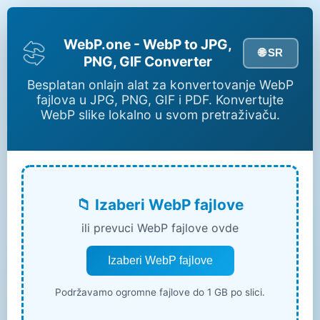
WebP.one - WebP to JPG,
🌐 SR
PNG, GIF Converter
Besplatan onlajn alat za konvertovanje WebP
fajlova u JPG, PNG, GIF i PDF. Konvertujte
WebP slike lokalno u svom pretraživaču.
📁 Izaberi WebP fajlove
ili prevuci WebP fajlove ovde
Izaberi WebP fajlove
Podržavamo ogromne fajlove do 1 GB po slici.