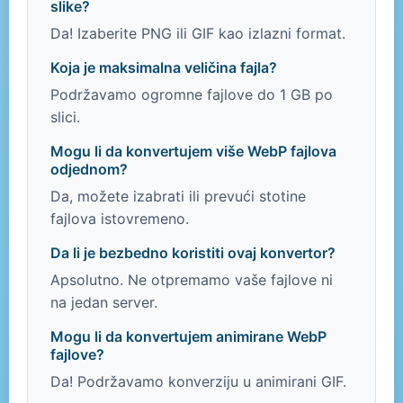
slike?
Da! Izaberite PNG ili GIF kao izlazni format.
Koja je maksimalna veličina fajla?
Podržavamo ogromne fajlove do 1 GB po
slici.
Mogu li da konvertujem više WebP fajlova
odjednom?
Da, možete izabrati ili prevući stotine
fajlova istovremeno.
Da li je bezbedno koristiti ovaj konvertor?
Apsolutno. Ne otpremamo vaše fajlove ni
na jedan server.
Mogu li da konvertujem animirane WebP
fajlove?
Da! Podržavamo konverziju u animirani GIF.