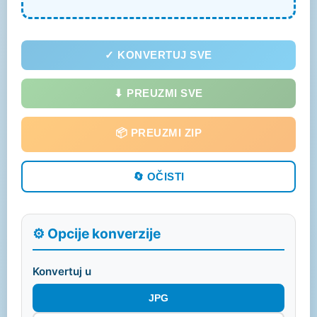
✓ KONVERTUJ SVE
⬇ PREUZMI SVE
📦 PREUZMI ZIP
🔄 OČISTI
⚙️ Opcije konverzije
Konvertuj u
JPG