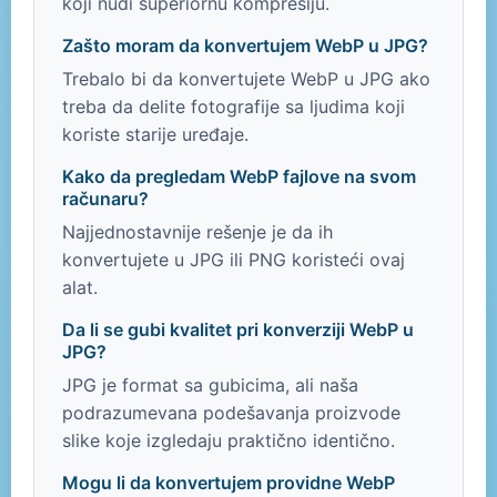
koji nudi superiornu kompresiju.
Zašto moram da konvertujem WebP u JPG?
Trebalo bi da konvertujete WebP u JPG ako
treba da delite fotografije sa ljudima koji
koriste starije uređaje.
Kako da pregledam WebP fajlove na svom
računaru?
Najjednostavnije rešenje je da ih
konvertujete u JPG ili PNG koristeći ovaj
alat.
Da li se gubi kvalitet pri konverziji WebP u
JPG?
JPG je format sa gubicima, ali naša
podrazumevana podešavanja proizvode
slike koje izgledaju praktično identično.
Mogu li da konvertujem providne WebP