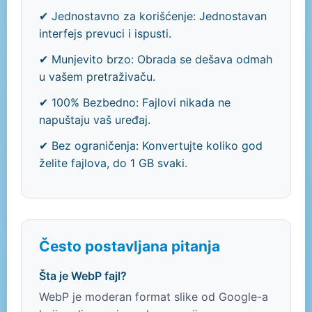
✔ Jednostavno za korišćenje: Jednostavan
interfejs prevuci i ispusti.
✔ Munjevito brzo: Obrada se dešava odmah
u vašem pretraživaču.
✔ 100% Bezbedno: Fajlovi nikada ne
napuštaju vaš uređaj.
✔ Bez ograničenja: Konvertujte koliko god
želite fajlova, do 1 GB svaki.
Često postavljana pitanja
Šta je WebP fajl?
WebP je moderan format slike od Google-a