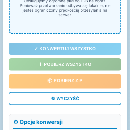
Obsługujemy ogromne pliki do 1GB na obraz.
Ponieważ przetwarzanie odbywa się lokalnie, nie
jesteś ograniczony prędkością przesyłania na
serwer.
✓ KONWERTUJ WSZYSTKO
⬇ POBIERZ WSZYSTKO
📦 POBIERZ ZIP
🔄 WYCZYŚĆ
⚙️ Opcje konwersji